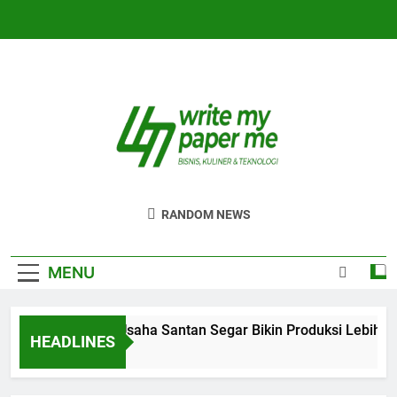
Skip
to
content
WriteMyPaperm
Bisnis, Kuliner, Teknologi
RANDOM NEWS
MENU
Efisiensi Usaha Santan Segar Bikin Produksi Lebih Lan
HEADLINES
5 Hari Ago