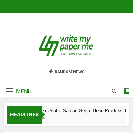
Skip
to
content
WriteMyPaperm
Bisnis, Kuliner, Teknologi
RANDOM NEWS
MENU
Efisiensi Usaha Santan Segar Bikin Produksi Lebih 
HEADLINES
2 Hari Ago