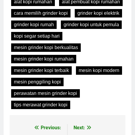
alat kopi rumahan
alat pembuat kopi rumahan
cara memilih grinder kopi
grinder kopi elektrik
grinder kopi rumah
grinder kopi untuk pemula
kopi segar setiap hari
mesin grinder kopi berkualitas
mesin grinder kopi rumahan
mesin grinder kopi terbaik
mesin kopi modern
mesin penggiling kopi
perawatan mesin grinder kopi
tips merawat grinder kopi
Previous:
Next:
Navigasi