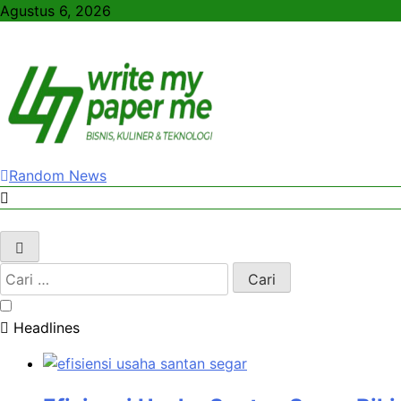
Skip
Agustus 6, 2026
to
content
Random News
WriteMyPaperme.com
Bisnis, Kuliner, Teknologi
Cari
untuk:
Headlines