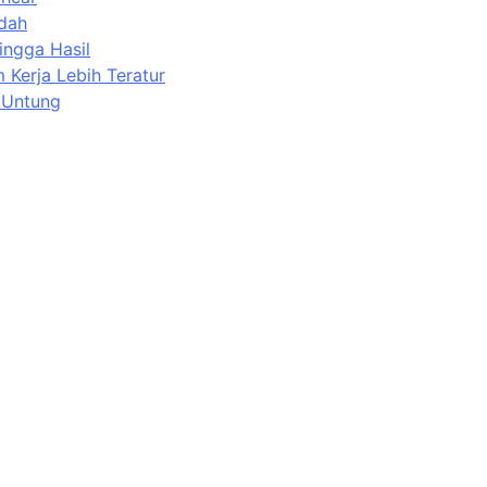
udah
ingga Hasil
 Kerja Lebih Teratur
h Untung