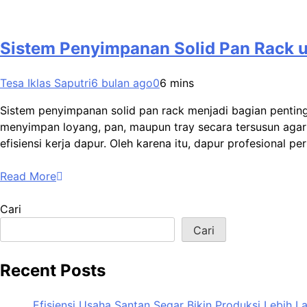
Sistem Penyimpanan Solid Pan Rack 
Tesa Iklas Saputri
6 bulan ago
0
6 mins
Sistem penyimpanan solid pan rack menjadi bagian penting 
menyimpan loyang, pan, maupun tray secara tersusun aga
efisiensi kerja dapur. Oleh karena itu, dapur profesional 
Read More
Cari
Cari
Recent Posts
Efisiensi Usaha Santan Segar Bikin Produksi Lebih L