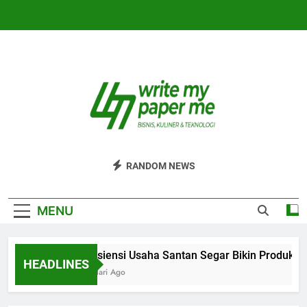
Skip
to
content
WriteMyPaperm
Bisnis, Kuliner, Teknologi
RANDOM NEWS
MENU
Efisiensi Usaha Santan Segar Bikin Produksi 
HEADLINES
2 Hari Ago