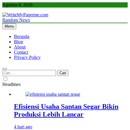
Skip
Agustus 8, 2026
to
content
Random News
WriteMyPaperme.com
Bisnis, Kuliner, Teknologi
Menu
Beranda
Blog
About
Contact
Privacy Policy
Cari
untuk:
Headlines
Efisiensi Usaha Santan Segar Bikin
Produksi Lebih Lancar
4 hari ago