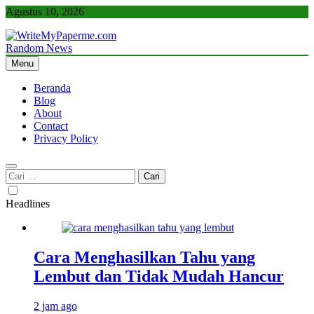
Skip
Agustus 10, 2026
to
content
Random News
WriteMyPaperme.com
Bisnis, Kuliner, Teknologi
Menu
Beranda
Blog
About
Contact
Privacy Policy
Cari
untuk:
Headlines
Cara Menghasilkan Tahu yang
Lembut dan Tidak Mudah Hancur
2 jam ago