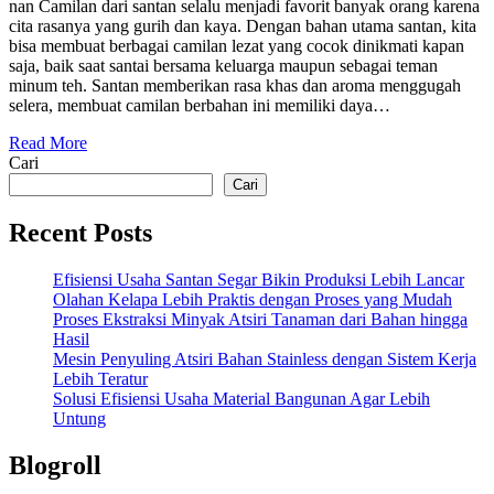
nan Camilan dari santan selalu menjadi favorit banyak orang karena
cita rasanya yang gurih dan kaya. Dengan bahan utama santan, kita
bisa membuat berbagai camilan lezat yang cocok dinikmati kapan
saja, baik saat santai bersama keluarga maupun sebagai teman
minum teh. Santan memberikan rasa khas dan aroma menggugah
selera, membuat camilan berbahan ini memiliki daya…
Read More
Cari
Cari
Recent Posts
Efisiensi Usaha Santan Segar Bikin Produksi Lebih Lancar
Olahan Kelapa Lebih Praktis dengan Proses yang Mudah
Proses Ekstraksi Minyak Atsiri Tanaman dari Bahan hingga
Hasil
Mesin Penyuling Atsiri Bahan Stainless dengan Sistem Kerja
Lebih Teratur
Solusi Efisiensi Usaha Material Bangunan Agar Lebih
Untung
Blogroll