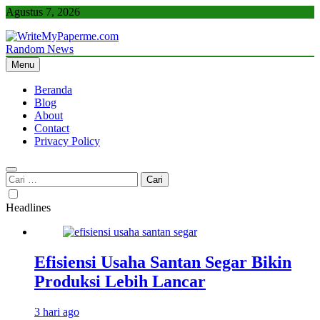
Skip
Agustus 7, 2026
to
content
Random News
WriteMyPaperme.com
Bisnis, Kuliner, Teknologi
Menu
Beranda
Blog
About
Contact
Privacy Policy
Cari
untuk:
Headlines
Efisiensi Usaha Santan Segar Bikin
Produksi Lebih Lancar
3 hari ago