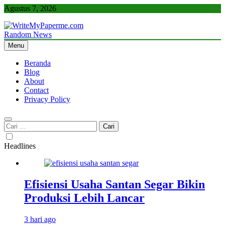
Skip
Agustus 7, 2026
to
content
Random News
WriteMyPaperme.com
Bisnis, Kuliner, Teknologi
Menu
Beranda
Blog
About
Contact
Privacy Policy
Cari
untuk:
Headlines
Efisiensi Usaha Santan Segar Bikin
Produksi Lebih Lancar
3 hari ago