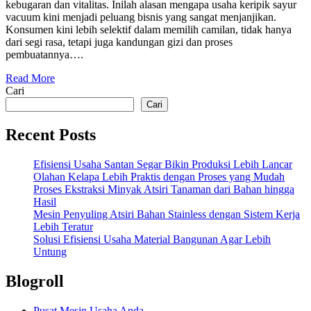
kebugaran dan vitalitas. Inilah alasan mengapa usaha keripik sayur
vacuum kini menjadi peluang bisnis yang sangat menjanjikan.
Konsumen kini lebih selektif dalam memilih camilan, tidak hanya
dari segi rasa, tetapi juga kandungan gizi dan proses
pembuatannya….
Read More
Cari
Cari
Recent Posts
Efisiensi Usaha Santan Segar Bikin Produksi Lebih Lancar
Olahan Kelapa Lebih Praktis dengan Proses yang Mudah
Proses Ekstraksi Minyak Atsiri Tanaman dari Bahan hingga
Hasil
Mesin Penyuling Atsiri Bahan Stainless dengan Sistem Kerja
Lebih Teratur
Solusi Efisiensi Usaha Material Bangunan Agar Lebih
Untung
Blogroll
Pusat Mesin Usaha Anda