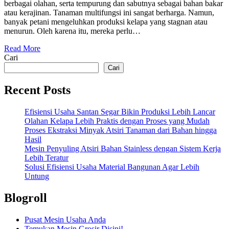
berbagai olahan, serta tempurung dan sabutnya sebagai bahan bakar
atau kerajinan. Tanaman multifungsi ini sangat berharga. Namun,
banyak petani mengeluhkan produksi kelapa yang stagnan atau
menurun. Oleh karena itu, mereka perlu…
Read More
Cari
Cari
Recent Posts
Efisiensi Usaha Santan Segar Bikin Produksi Lebih Lancar
Olahan Kelapa Lebih Praktis dengan Proses yang Mudah
Proses Ekstraksi Minyak Atsiri Tanaman dari Bahan hingga
Hasil
Mesin Penyuling Atsiri Bahan Stainless dengan Sistem Kerja
Lebih Teratur
Solusi Efisiensi Usaha Material Bangunan Agar Lebih
Untung
Blogroll
Pusat Mesin Usaha Anda
Temukan Mesin Grosir Disini!