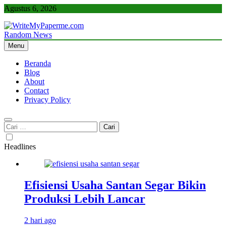
Skip
Agustus 6, 2026
to
content
Random News
WriteMyPaperme.com
Bisnis, Kuliner, Teknologi
Menu
Beranda
Blog
About
Contact
Privacy Policy
Cari
untuk:
Headlines
Efisiensi Usaha Santan Segar Bikin
Produksi Lebih Lancar
2 hari ago