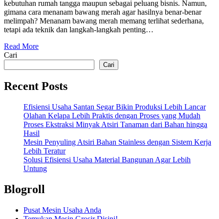
kebutuhan rumah tangga maupun sebagai peluang bisnis. Namun,
gimana cara menanam bawang merah agar hasilnya benar-benar
melimpah? Menanam bawang merah memang terlihat sederhana,
tetapi ada teknik dan langkah-langkah penting…
Read More
Cari
Cari
Recent Posts
Efisiensi Usaha Santan Segar Bikin Produksi Lebih Lancar
Olahan Kelapa Lebih Praktis dengan Proses yang Mudah
Proses Ekstraksi Minyak Atsiri Tanaman dari Bahan hingga
Hasil
Mesin Penyuling Atsiri Bahan Stainless dengan Sistem Kerja
Lebih Teratur
Solusi Efisiensi Usaha Material Bangunan Agar Lebih
Untung
Blogroll
Pusat Mesin Usaha Anda
Temukan Mesin Grosir Disini!