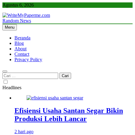
Skip
Agustus 6, 2026
to
content
Random News
WriteMyPaperme.com
Bisnis, Kuliner, Teknologi
Menu
Beranda
Blog
About
Contact
Privacy Policy
Cari
untuk:
Headlines
Efisiensi Usaha Santan Segar Bikin
Produksi Lebih Lancar
2 hari ago