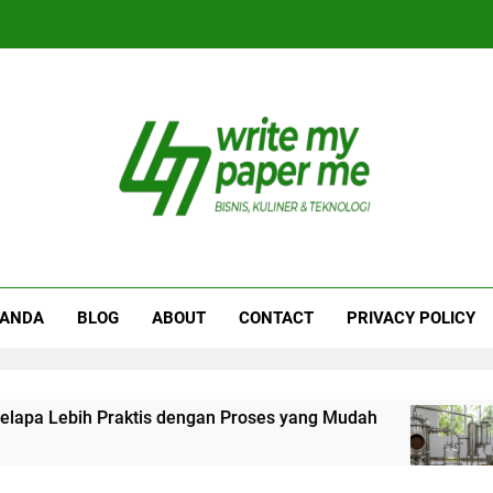
iteMyPaperme.com
iner, Teknologi
RANDA
BLOG
ABOUT
CONTACT
PRIVACY POLICY
ebih Praktis dengan Proses yang Mudah
Pros
1 Min