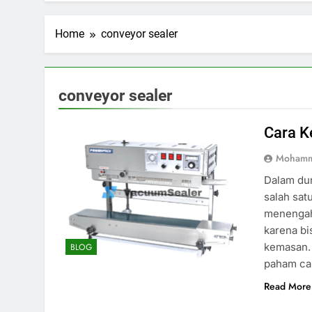
Home
conveyor sealer
conveyor sealer
Cara K
Mohamm
Dalam du
salah sat
menengah 
karena bi
kemasan. 
BLOG
paham ca
Read More