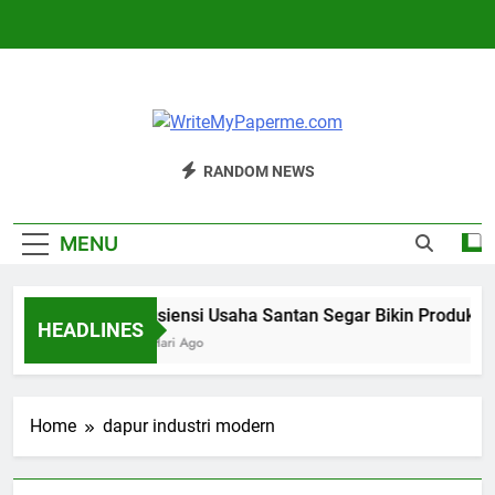
Skip
to
content
WriteMyPaperm
Bisnis, Kuliner, Teknologi
RANDOM NEWS
MENU
Efisiensi Usaha Santan Segar Bikin Produksi 
HEADLINES
4 Hari Ago
Home
dapur industri modern