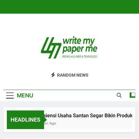
Skip
to
content
WriteMyPaperm
Bisnis, Kuliner, Teknologi
RANDOM NEWS
MENU
Efisiensi Usaha Santan Segar Bikin Produksi L
HEADLINES
5 Hari Ago