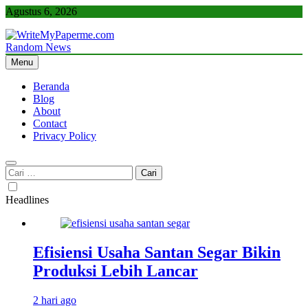
Skip
Agustus 6, 2026
to
content
Random News
WriteMyPaperme.com
Bisnis, Kuliner, Teknologi
Menu
Beranda
Blog
About
Contact
Privacy Policy
Cari
untuk:
Headlines
Efisiensi Usaha Santan Segar Bikin
Produksi Lebih Lancar
2 hari ago