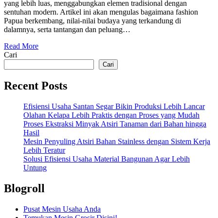
yang lebih luas, menggabungkan elemen tradisional dengan
sentuhan modern. Artikel ini akan mengulas bagaimana fashion
Papua berkembang, nilai-nilai budaya yang terkandung di
dalamnya, serta tantangan dan peluang…
Read More
Cari
Cari
Recent Posts
Efisiensi Usaha Santan Segar Bikin Produksi Lebih Lancar
Olahan Kelapa Lebih Praktis dengan Proses yang Mudah
Proses Ekstraksi Minyak Atsiri Tanaman dari Bahan hingga
Hasil
Mesin Penyuling Atsiri Bahan Stainless dengan Sistem Kerja
Lebih Teratur
Solusi Efisiensi Usaha Material Bangunan Agar Lebih
Untung
Blogroll
Pusat Mesin Usaha Anda
Temukan Mesin Grosir Disini!