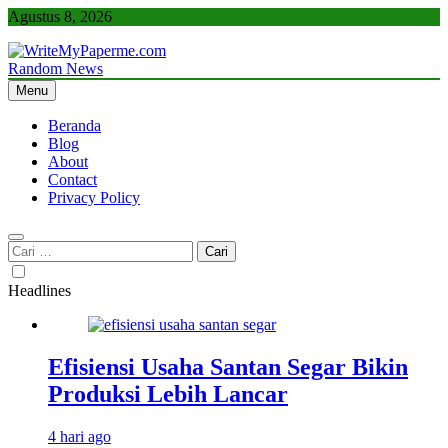
Skip
Agustus 8, 2026
to
content
Random News
WriteMyPaperme.com
Bisnis, Kuliner, Teknologi
Menu
Beranda
Blog
About
Contact
Privacy Policy
Cari
untuk:
Headlines
Efisiensi Usaha Santan Segar Bikin
Produksi Lebih Lancar
4 hari ago