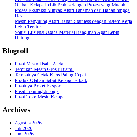
Olahan Kelapa Lebih Praktis dengan Proses yang Mudah
Proses Ekstraksi Minyak Atsiri Tanaman dari Bahan hingga
Hasil
Mesin Penyuling Atsiri Bahan Stainless dengan Sistem Kerja
Lebih Teratur
Solusi Efisiensi Usaha Material Bangunan Agar Lebih
Untung
Blogroll
Pusat Mesin Usaha Anda
Temukan Mesin Grosir Disini!
Tempatnya Cetak Kaos Paling Cepat
Produk Olahan Sabut Kelapa Terbaik
Pusatnya Briket Ekspor
Pusat Training di Jogja
Pusat Toko Mesin Kelapa
Archives
Agustus 2026
Juli 2026
Juni 2026