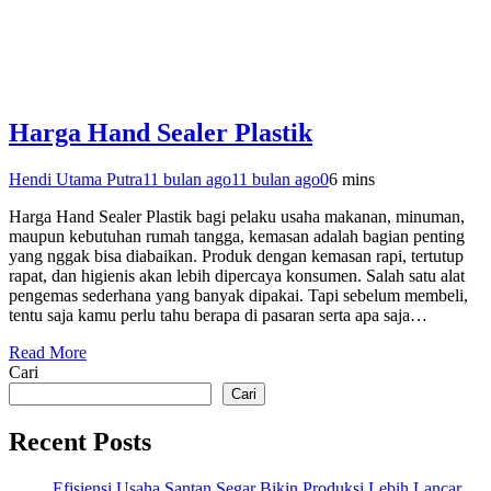
Harga Hand Sealer Plastik
Hendi Utama Putra
11 bulan ago
11 bulan ago
0
6 mins
Harga Hand Sealer Plastik bagi pelaku usaha makanan, minuman,
maupun kebutuhan rumah tangga, kemasan adalah bagian penting
yang nggak bisa diabaikan. Produk dengan kemasan rapi, tertutup
rapat, dan higienis akan lebih dipercaya konsumen. Salah satu alat
pengemas sederhana yang banyak dipakai. Tapi sebelum membeli,
tentu saja kamu perlu tahu berapa di pasaran serta apa saja…
Read More
Cari
Cari
Recent Posts
Efisiensi Usaha Santan Segar Bikin Produksi Lebih Lancar