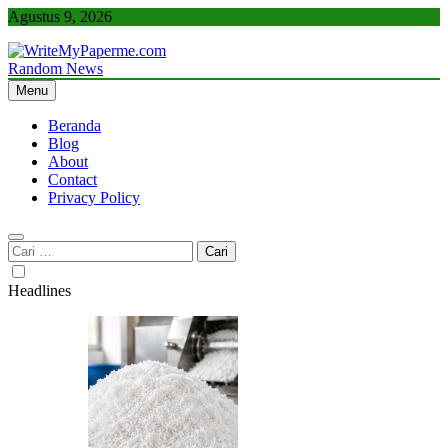
Skip
Agustus 9, 2026
to
content
Random News
WriteMyPaperme.com
Bisnis, Kuliner, Teknologi
Menu
Beranda
Blog
About
Contact
Privacy Policy
Cari
untuk:
Headlines