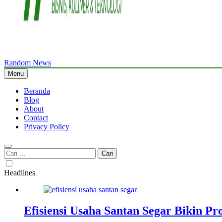
Random News
WriteMyPaperme.com
Bisnis, Kuliner, Teknologi
Menu
Beranda
Blog
About
Contact
Privacy Policy
Cari
untuk:
Headlines
Efisiensi Usaha Santan Segar Bikin P