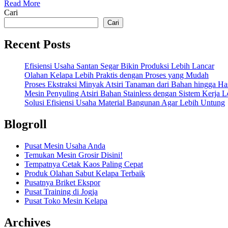
Read More
Cari
Cari
Recent Posts
Efisiensi Usaha Santan Segar Bikin Produksi Lebih Lancar
Olahan Kelapa Lebih Praktis dengan Proses yang Mudah
Proses Ekstraksi Minyak Atsiri Tanaman dari Bahan hingga Has
Mesin Penyuling Atsiri Bahan Stainless dengan Sistem Kerja L
Solusi Efisiensi Usaha Material Bangunan Agar Lebih Untung
Blogroll
Pusat Mesin Usaha Anda
Temukan Mesin Grosir Disini!
Tempatnya Cetak Kaos Paling Cepat
Produk Olahan Sabut Kelapa Terbaik
Pusatnya Briket Ekspor
Pusat Training di Jogja
Pusat Toko Mesin Kelapa
Archives