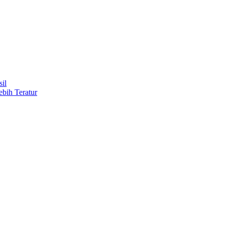
il
ebih Teratur