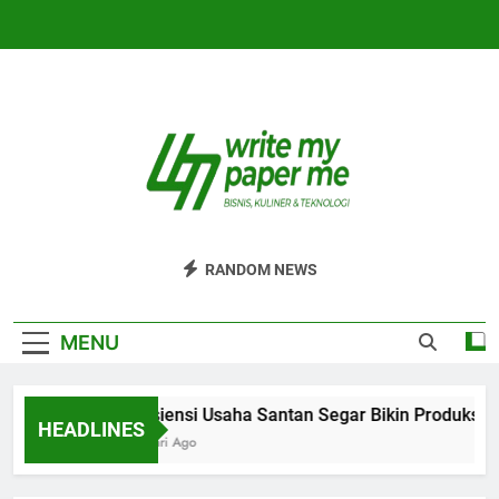
Skip
to
content
WriteMyPaperm
Bisnis, Kuliner, Teknologi
RANDOM NEWS
MENU
Efisiensi Usaha Santan Segar Bikin Produksi L
HEADLINES
5 Hari Ago