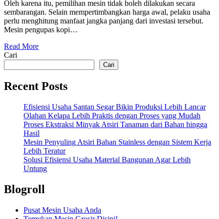
Oleh karena itu, pemilihan mesin tidak boleh dilakukan secara
sembarangan. Selain mempertimbangkan harga awal, pelaku usaha
perlu menghitung manfaat jangka panjang dari investasi tersebut.
Mesin pengupas kopi…
Read More
Cari
Cari
Recent Posts
Efisiensi Usaha Santan Segar Bikin Produksi Lebih Lancar
Olahan Kelapa Lebih Praktis dengan Proses yang Mudah
Proses Ekstraksi Minyak Atsiri Tanaman dari Bahan hingga
Hasil
Mesin Penyuling Atsiri Bahan Stainless dengan Sistem Kerja
Lebih Teratur
Solusi Efisiensi Usaha Material Bangunan Agar Lebih
Untung
Blogroll
Pusat Mesin Usaha Anda
Temukan Mesin Grosir Disini!