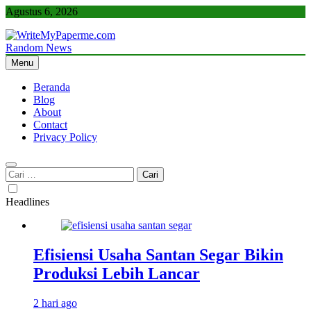
Skip
Agustus 6, 2026
to
content
Random News
WriteMyPaperme.com
Bisnis, Kuliner, Teknologi
Menu
Beranda
Blog
About
Contact
Privacy Policy
Cari
untuk:
Headlines
Efisiensi Usaha Santan Segar Bikin
Produksi Lebih Lancar
2 hari ago