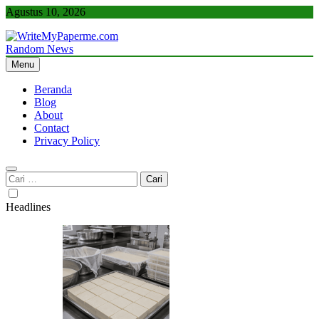
Skip
Agustus 10, 2026
to
content
Random News
WriteMyPaperme.com
Bisnis, Kuliner, Teknologi
Menu
Beranda
Blog
About
Contact
Privacy Policy
Cari
untuk:
Headlines