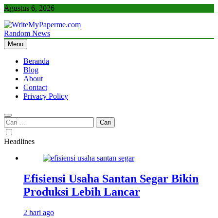
Skip
Agustus 6, 2026
to
content
Random News
WriteMyPaperme.com
Bisnis, Kuliner, Teknologi
Menu
Beranda
Blog
About
Contact
Privacy Policy
Cari
untuk:
Headlines
Efisiensi Usaha Santan Segar Bikin
Produksi Lebih Lancar
2 hari ago