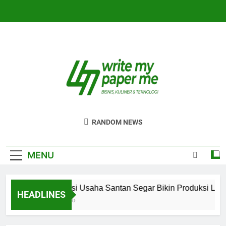
Skip
to
content
WriteMyPaperm
Bisnis, Kuliner, Teknologi
RANDOM NEWS
MENU
Efisiensi Usaha Santan Segar Bikin Produksi Lebi
HEADLINES
5 Hari Ago