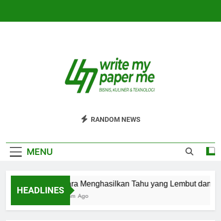
Skip
to
content
WriteMyPaperm
Bisnis, Kuliner, Teknologi
RANDOM NEWS
MENU
Cara Menghasilkan Tahu yang Lembut dan Ti
HEADLINES
3 Jam Ago