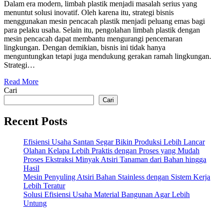
Dalam era modern, limbah plastik menjadi masalah serius yang
menuntut solusi inovatif. Oleh karena itu, strategi bisnis
menggunakan mesin pencacah plastik menjadi peluang emas bagi
para pelaku usaha. Selain itu, pengolahan limbah plastik dengan
mesin pencacah dapat membantu mengurangi pencemaran
lingkungan. Dengan demikian, bisnis ini tidak hanya
menguntungkan tetapi juga mendukung gerakan ramah lingkungan.
Strategi…
Read More
Cari
Cari
Recent Posts
Efisiensi Usaha Santan Segar Bikin Produksi Lebih Lancar
Olahan Kelapa Lebih Praktis dengan Proses yang Mudah
Proses Ekstraksi Minyak Atsiri Tanaman dari Bahan hingga
Hasil
Mesin Penyuling Atsiri Bahan Stainless dengan Sistem Kerja
Lebih Teratur
Solusi Efisiensi Usaha Material Bangunan Agar Lebih
Untung