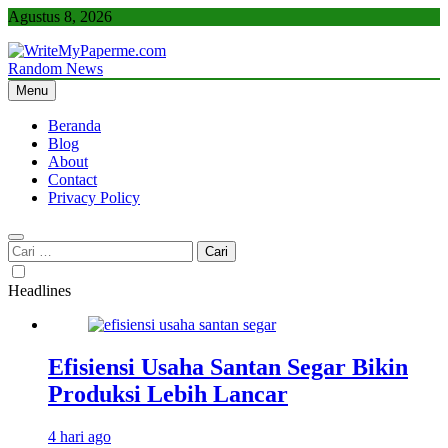
Skip
Agustus 8, 2026
to
content
Random News
WriteMyPaperme.com
Bisnis, Kuliner, Teknologi
Menu
Beranda
Blog
About
Contact
Privacy Policy
Cari
untuk:
Headlines
Efisiensi Usaha Santan Segar Bikin
Produksi Lebih Lancar
4 hari ago