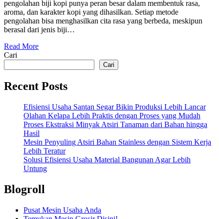
pengolahan biji kopi punya peran besar dalam membentuk rasa,
aroma, dan karakter kopi yang dihasilkan. Setiap metode
pengolahan bisa menghasilkan cita rasa yang berbeda, meskipun
berasal dari jenis biji…
Read More
Cari
Cari
Recent Posts
Efisiensi Usaha Santan Segar Bikin Produksi Lebih Lancar
Olahan Kelapa Lebih Praktis dengan Proses yang Mudah
Proses Ekstraksi Minyak Atsiri Tanaman dari Bahan hingga
Hasil
Mesin Penyuling Atsiri Bahan Stainless dengan Sistem Kerja
Lebih Teratur
Solusi Efisiensi Usaha Material Bangunan Agar Lebih
Untung
Blogroll
Pusat Mesin Usaha Anda
Temukan Mesin Grosir Disini!