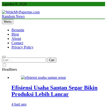
Skip
Agustus 8, 2026
to
content
Random News
WriteMyPaperme.com
Bisnis, Kuliner, Teknologi
Menu
Beranda
Blog
About
Contact
Privacy Policy
Cari
untuk:
Headlines
Efisiensi Usaha Santan Segar Bikin
Produksi Lebih Lancar
4 hari ago