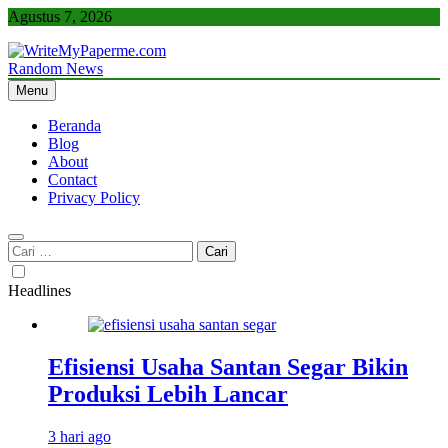
Skip
Agustus 7, 2026
to
content
Random News
WriteMyPaperme.com
Bisnis, Kuliner, Teknologi
Menu
Beranda
Blog
About
Contact
Privacy Policy
Cari
untuk:
Headlines
Efisiensi Usaha Santan Segar Bikin
Produksi Lebih Lancar
3 hari ago