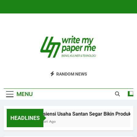
Skip
to
content
WriteMyPaperm
Bisnis, Kuliner, Teknologi
RANDOM NEWS
MENU
Efisiensi Usaha Santan Segar Bikin Produksi 
HEADLINES
2 Hari Ago