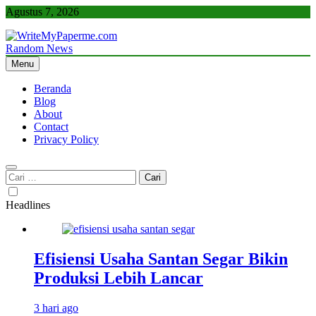
Skip
Agustus 7, 2026
to
content
Random News
WriteMyPaperme.com
Bisnis, Kuliner, Teknologi
Menu
Beranda
Blog
About
Contact
Privacy Policy
Cari
untuk:
Headlines
Efisiensi Usaha Santan Segar Bikin
Produksi Lebih Lancar
3 hari ago