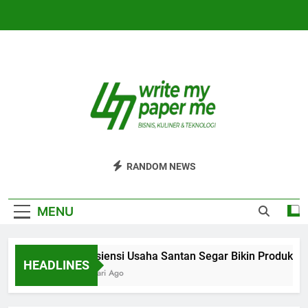
Skip
to
content
WriteMyPaperm
Bisnis, Kuliner, Teknologi
RANDOM NEWS
MENU
Efisiensi Usaha Santan Segar Bikin Produksi L
HEADLINES
5 Hari Ago