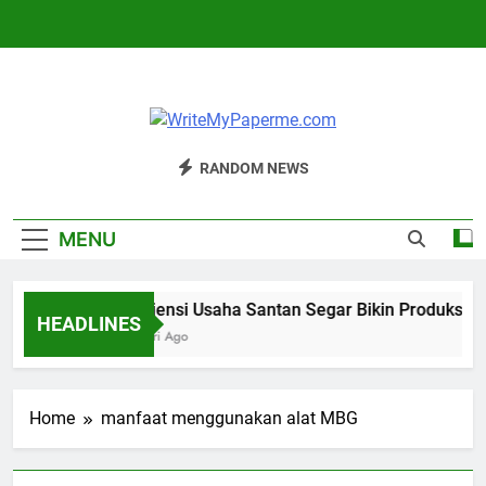
Skip
to
content
WriteMyPaperm
Bisnis, Kuliner, Teknologi
RANDOM NEWS
MENU
Efisiensi Usaha Santan Segar Bikin Produksi Le
HEADLINES
4 Hari Ago
Home
manfaat menggunakan alat MBG