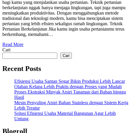
bagi kamu yang menjalankan usaha pertanian. Teknik pertanian
berkelanjutan nggak hanya menjaga lingkungan, tapi juga mampu
meningkatkan produktivitas. Dengan menggabungkan metode
tradisional dan teknologi modern, kamu bisa menciptakan sistem
pertanian yang lebih efisien sekaligus ramah lingkungan. Teknik
Pertanian Berkelanjutan Jika kamu ingin usaha pertanianmu terus
berkembang, memahami…
Read More
Cari
Cari
Recent Posts
Efisiensi Usaha Santan Segar Bikin Produksi Lebih Lancar
Olahan Kelapa Lebih Praktis dengan Proses yang Mudah
Proses Ekstraksi Minyak Atsiri Tanaman dari Bahan hingga
Hasil
Mesin Penyuling Atsiri Bahan Stainless dengan Sistem Kerja
Lebih Teratur
Solusi Efisiensi Usaha Material Bangunan Agar Lebih
Untung
Blogroll