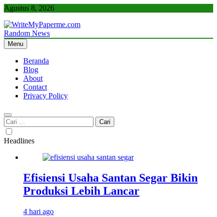
Skip
Agustus 8, 2026
to
content
Random News
WriteMyPaperme.com
Bisnis, Kuliner, Teknologi
Menu
Beranda
Blog
About
Contact
Privacy Policy
Cari
untuk:
Headlines
Efisiensi Usaha Santan Segar Bikin
Produksi Lebih Lancar
4 hari ago