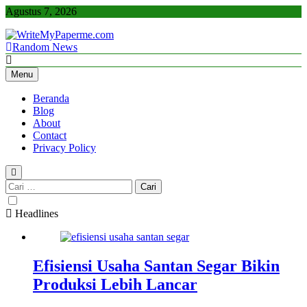
Skip
Agustus 7, 2026
to
content
Random News
WriteMyPaperme.com
Bisnis, Kuliner, Teknologi
Menu
Beranda
Blog
About
Contact
Privacy Policy
Cari
untuk:
Headlines
Efisiensi Usaha Santan Segar Bikin
Produksi Lebih Lancar