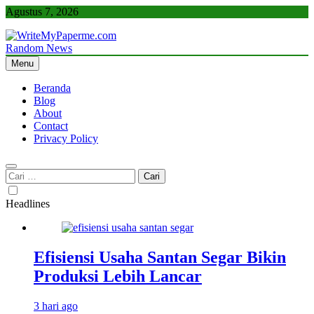
Skip
Agustus 7, 2026
to
content
Random News
WriteMyPaperme.com
Bisnis, Kuliner, Teknologi
Menu
Beranda
Blog
About
Contact
Privacy Policy
Cari
untuk:
Headlines
Efisiensi Usaha Santan Segar Bikin
Produksi Lebih Lancar
3 hari ago