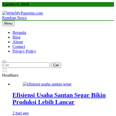
Skip
Agustus 6, 2026
to
content
Random News
WriteMyPaperme.com
Bisnis, Kuliner, Teknologi
Menu
Beranda
Blog
About
Contact
Privacy Policy
Cari
untuk:
Headlines
Efisiensi Usaha Santan Segar Bikin
Produksi Lebih Lancar
2 hari ago