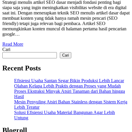
Strategi menulis artikel SEO dasar menjadi fondasi penting bagi
siapa saja yang ingin meningkatkan visibilitas website di era digital
saat ini. Dengan menerapkan teknik SEO menulis artikel dasar dapat
membuat konten yang tidak hanya ramah mesin pencari (SEO
friendly) tetapi juga relevan bagi pembaca. Artikel SEO
memungkinkan konten muncul di halaman pertama hasil pencarian
google…
Read More
Cari
Cari
Recent Posts
Efisiensi Usaha Santan Segar Bikin Produksi Lebih Lancar
Olahan Kelapa Lebih Praktis dengan Proses yang Mudah
Proses Ekstraksi Minyak Atsiri Tanaman dari Bahan hingga
Hasil
Mesin Penyuling Atsiri Bahan Stainless dengan Sistem Kerja
Lebih Teratur
Solusi Efisiensi Usaha Material Bangunan Agar Lebih
Untung
Blogroll