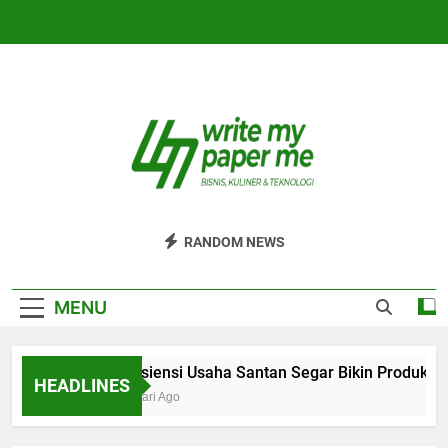
Skip
to
content
WriteMyPaperm
Bisnis, Kuliner, Teknologi
RANDOM NEWS
MENU
Efisiensi Usaha Santan Segar Bikin Produksi 
HEADLINES
3 Hari Ago