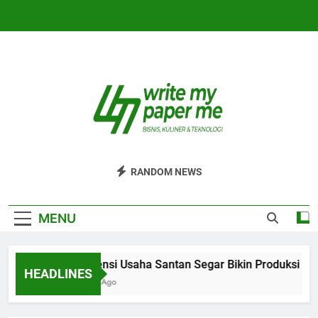
Skip
to
content
WriteMyPaperm
Bisnis, Kuliner, Teknologi
RANDOM NEWS
MENU
Efisiensi Usaha Santan Segar Bikin Produksi Leb
HEADLINES
6 Hari Ago