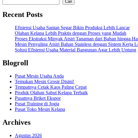
Cari
Recent Posts
Efisiensi Usaha Santan Segar Bikin Produksi Lebih Lancar
Olahan Kelapa Lebih Praktis dengan Proses yang Mudah
Proses Ekstraksi Minyak Atsiri Tanaman dari Bahan hingga Has
Mesin Penyuling Atsiri Bahan Stainless dengan Sistem Kerja L
Solusi Efisiensi Usaha Material Bangunan Agar Lebih Untung
Blogroll
Pusat Mesin Usaha Anda
Temukan Mesin Grosir Disini!
Tempatnya Cetak Kaos Paling Cepat
Produk Olahan Sabut Kelapa Terbaik
Pusatnya Briket Ekspor
Pusat Training di Jogja
Pusat Toko Mesin Kelapa
Archives
Agustus 2026