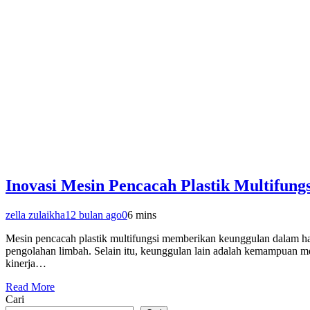
Inovasi Mesin Pencacah Plastik Multifungs
zella zulaikha
12 bulan ago
0
6 mins
Mesin pencacah plastik multifungsi memberikan keunggulan dalam hal 
pengolahan limbah. Selain itu, keunggulan lain adalah kemampuan m
kinerja…
Read More
Cari