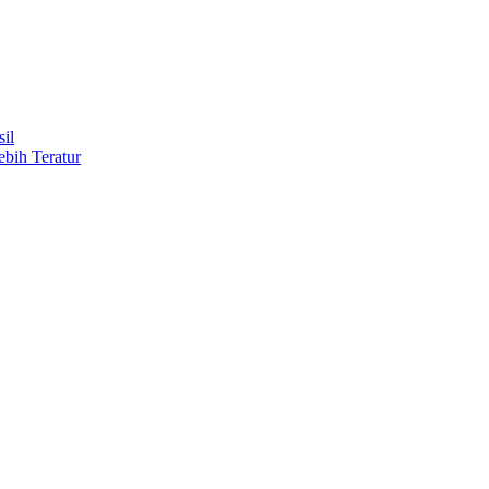
il
ebih Teratur