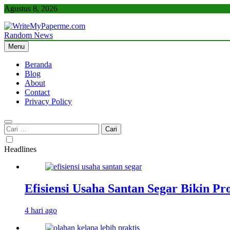
Skip
Agustus 8, 2026
to
content
Random News
WriteMyPaperme.com
Bisnis, Kuliner, Teknologi
Menu
Beranda
Blog
About
Contact
Privacy Policy
Cari
untuk:
Headlines
Efisiensi Usaha Santan Segar Bikin P
4 hari ago