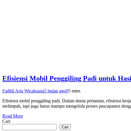
Efisiensi Mobil Penggiling Padi untuk Ha
Fadhil Aria Wicaksana
5 bulan ago
0
5 mins
Efisiensi mobil penggiling padi, Dalam dunia pertanian, efisiensi ke
melimpah, tapi juga harus mampu mengelola proses pascapanen denga
Read More
Cari
Cari