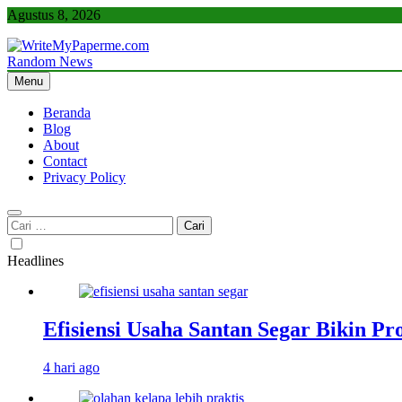
Skip
Agustus 8, 2026
to
content
Random News
WriteMyPaperme.com
Bisnis, Kuliner, Teknologi
Menu
Beranda
Blog
About
Contact
Privacy Policy
Cari
untuk:
Headlines
Efisiensi Usaha Santan Segar Bikin P
4 hari ago