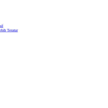
il
ebih Teratur