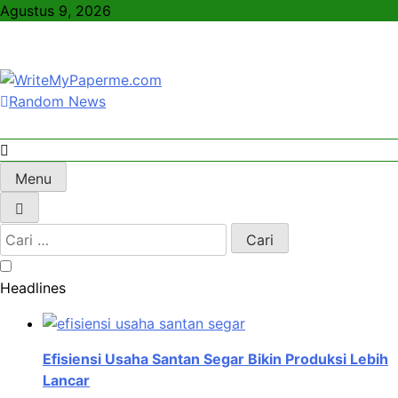
Skip
Agustus 9, 2026
to
content
Random News
WriteMyPaperme.com
Bisnis, Kuliner, Teknologi
Menu
Cari
untuk:
Headlines
Efisiensi Usaha Santan Segar Bikin Produksi Lebih
Lancar