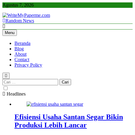
Skip
Agustus 7, 2026
to
content
Random News
WriteMyPaperme.com
Bisnis, Kuliner, Teknologi
Menu
Beranda
Blog
About
Contact
Privacy Policy
Cari
untuk:
Headlines
Efisiensi Usaha Santan Segar Bikin
Produksi Lebih Lancar