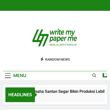
Skip
to
content
WriteMyPaperm
Bisnis, Kuliner, Teknologi
RANDOM NEWS
MENU
Efisiensi Usaha Santan Segar Bikin Produksi Lebih La
HEADLINES
4 Hari Ago