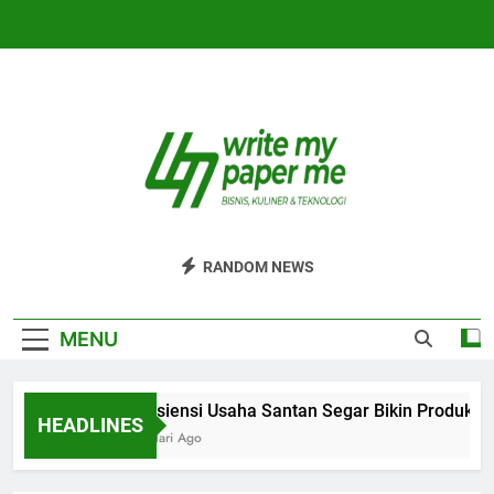
Skip
to
content
WriteMyPaperm
Bisnis, Kuliner, Teknologi
RANDOM NEWS
MENU
Efisiensi Usaha Santan Segar Bikin Produksi 
HEADLINES
6 Hari Ago