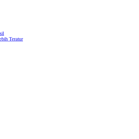
il
ebih Teratur