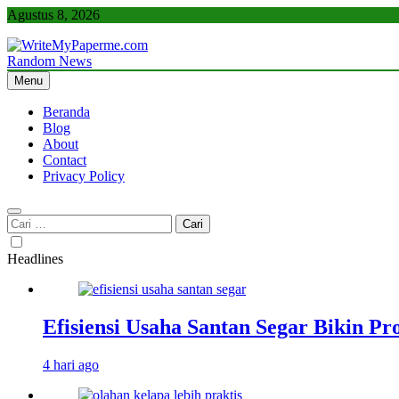
Skip
Agustus 8, 2026
to
content
Random News
WriteMyPaperme.com
Bisnis, Kuliner, Teknologi
Menu
Beranda
Blog
About
Contact
Privacy Policy
Cari
untuk:
Headlines
Efisiensi Usaha Santan Segar Bikin P
4 hari ago