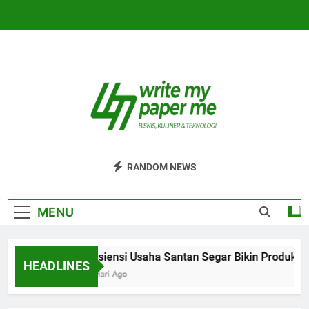
Skip
to
content
WriteMyPaperm
Bisnis, Kuliner, Teknologi
RANDOM NEWS
MENU
Efisiensi Usaha Santan Segar Bikin Produksi 
HEADLINES
4 Hari Ago