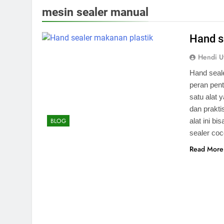
mesin sealer manual
Hand s
Hendi U
Hand seal
peran pent
satu alat
dan prakti
alat ini b
BLOG
sealer co
Read More