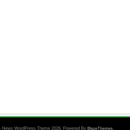
- News WordPress Theme 2026. Powered By
.
BlazeThemes