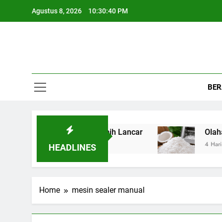
Skip
Agustus 8, 2026
10:30:41 PM
to
content
Wr
Bisnis, Kul
BE
egar Bikin Produksi Lebih Lancar
Olahan Kela
4 Hari Ago
HEADLINES
Home
mesin sealer manual