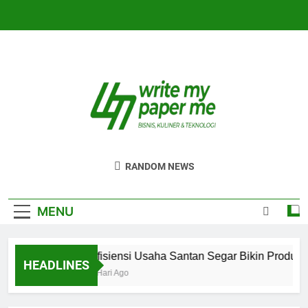
Skip
to
content
WriteMyPaperm
Bisnis, Kuliner, Teknologi
RANDOM NEWS
MENU
Efisiensi Usaha Santan Segar Bikin Produksi
HEADLINES
3 Hari Ago