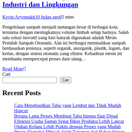
Industri dan Lingkungan
Kevin Aryomukti
10 bulan ago
0
5 mins
Pengelolaan sampah menjadi tantangan besar di berbagai kota,
terutama dengan meningkatnya volume limbah setiap harinya. Salah
satu solusi inovatif yang kini banyak digunakan adalah Mesin
Pemilah Sampah Otomatis. Alat ini berfungsi memisahkan sampah
berdasarkan jenisnya, seperti organik, anorganik, plastik, logam, dan
kertas, dengan sistem otomatis yang efisien. Kehadiran mesin ini
membantu mempercepat proses daur ulang…
Read More
Cari
Cari
Recent Posts
Cara Menghasilkan Tahu yang Lembut dan Tidak Mudah
Hancur
Berapa Lama Proses Membuat Tahu hingga Siap Dijual
Efisiensi Usaha Santan Segar Bikin Produksi Lebih Lancar
Olahan Kelapa Lebih Praktis dengan Proses yang Mudah
Proses Ekstraksi Minyak Atsiri Tanaman dari Bahan hingga