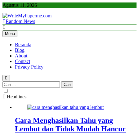
Skip
Agustus 11, 2026
to
content
Random News
WriteMyPaperme.com
Bisnis, Kuliner, Teknologi
Menu
Beranda
Blog
About
Contact
Privacy Policy
Cari
untuk:
Headlines
Cara Menghasilkan Tahu yang
Lembut dan Tidak Mudah Hancur