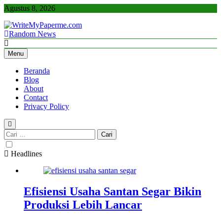
Skip
Agustus 8, 2026
to
content
Random News
WriteMyPaperme.com
Bisnis, Kuliner, Teknologi
Menu
Beranda
Blog
About
Contact
Privacy Policy
Cari
untuk:
Headlines
Efisiensi Usaha Santan Segar Bikin
Produksi Lebih Lancar