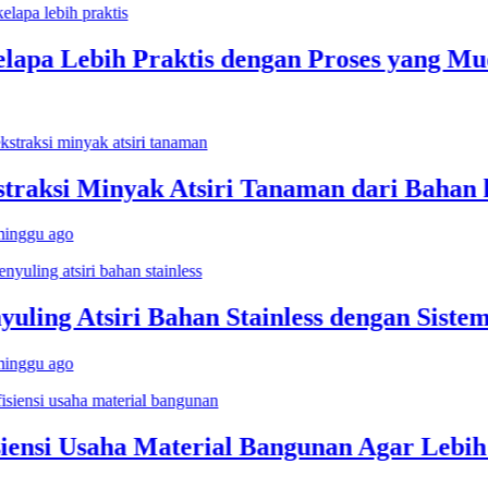
a Lebih Praktis dengan Proses yang Muda
aksi Minyak Atsiri Tanaman dari Bahan hin
gu ago
ing Atsiri Bahan Stainless dengan Sistem K
gu ago
ensi Usaha Material Bangunan Agar Lebih U