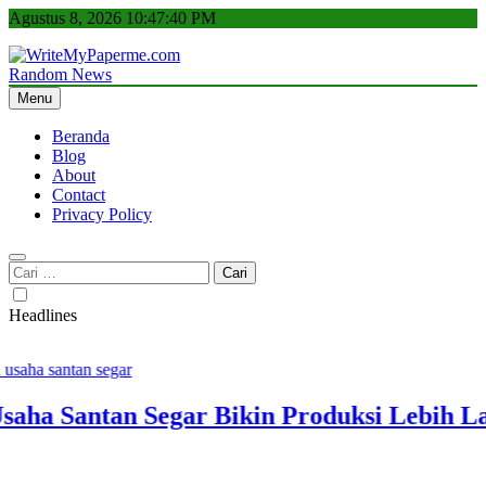
Skip
Agustus 8, 2026
10:47:41 PM
to
content
Random News
WriteMyPaperme.com
Bisnis, Kuliner, Teknologi
Menu
Beranda
Blog
About
Contact
Privacy Policy
Cari
untuk:
Headlines
aha Santan Segar Bikin Produksi Lebih Lanc