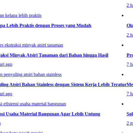
2 hari 
Lebih Praktis dengan Proses yang Mudah
Olahan
2 hari 
i Minyak Atsiri Tanaman dari Bahan hingga Hasil
Proses
ago
7 hari 
 Atsiri Bahan Stainless dengan Sistem Kerja Lebih Teratur
Mesin 
ago
7 hari 
i Usaha Material Bangunan Agar Lebih Untung
Solusi
2 ming