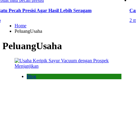
Pecah Presisi Agar Hasil Lebih Seragam
Cara B
2 ming
Home
PeluangUsaha
PeluangUsaha
Blog