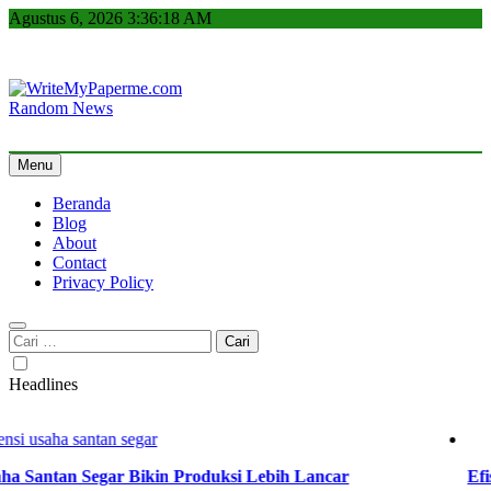
Skip
Agustus 6, 2026
3:36:19 AM
to
content
Random News
WriteMyPaperme.com
Bisnis, Kuliner, Teknologi
Menu
Beranda
Blog
About
Contact
Privacy Policy
Cari
untuk:
Headlines
 Santan Segar Bikin Produksi Lebih Lancar
Efisie